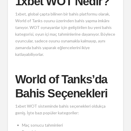
1xbet WOT Nedir?
1xbet, global çapta bilinen bir bahis platformu olarak,
World of Tanks oyunu üzerinden bahis yapma imkânı
tanıyor. WOT oynayanlar için geliştirilen bu yeni bahis
kategorisi, oyun içi maç tahminlerine dayanıyor. Böylece
oyuncular, sadece oyunu oynamakla kalmayıp, aynı
zamanda bahis yaparak eğlencelerini ikiye
katlayabiliyorlar.
World of Tanks’da
Bahis Seçenekleri
1xbet WOT sisteminde bahis seçenekleri oldukça
geniş. İşte bazı popüler kategoriler:
Maç sonucu tahminleri