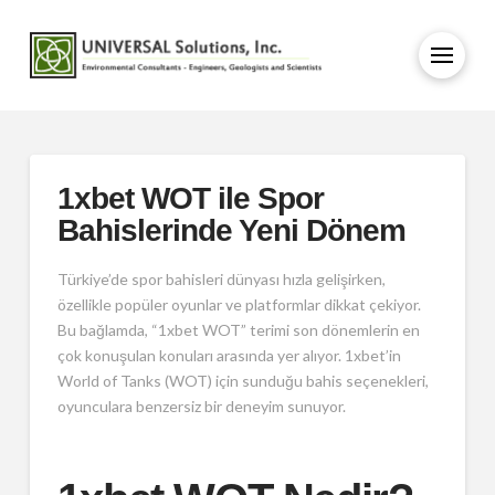
1xbet WOT ile Spor
Bahislerinde Yeni Dönem
Türkiye’de spor bahisleri dünyası hızla gelişirken,
özellikle popüler oyunlar ve platformlar dikkat çekiyor.
Bu bağlamda, “1xbet WOT” terimi son dönemlerin en
çok konuşulan konuları arasında yer alıyor. 1xbet’in
World of Tanks (WOT) için sunduğu bahis seçenekleri,
oyunculara benzersiz bir deneyim sunuyor.